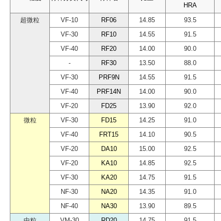
HRA
HRA
HRA
HRA
超微粒
超微粒
超微粒
超微粒
VF-10
VF-10
VF-10
VF-10
RF06
RF06
RF06
RF06
14.85
14.85
14.85
14.85
93.5
93.5
93.5
93.5
VF-30
VF-30
VF-30
VF-30
RF10
RF10
RF10
RF10
14.55
14.55
14.55
14.55
91.5
91.5
91.5
91.5
VF-40
VF-40
VF-40
VF-40
RF20
RF20
RF20
RF20
14.00
14.00
14.00
14.00
90.0
90.0
90.0
90.0
-
-
-
-
RF30
RF30
RF30
RF30
13.50
13.50
13.50
13.50
88.0
88.0
88.0
88.0
VF-30
VF-30
VF-30
VF-30
PRF9N
PRF9N
PRF9N
PRF9N
14.55
14.55
14.55
14.55
91.5
91.5
91.5
91.5
VF-40
VF-40
VF-40
VF-40
PRF14N
PRF14N
PRF14N
PRF14N
14.00
14.00
14.00
14.00
90.0
90.0
90.0
90.0
VF-20
VF-20
VF-20
VF-20
FD25
FD25
FD25
FD25
13.90
13.90
13.90
13.90
92.0
92.0
92.0
92.0
微粒
微粒
微粒
微粒
VF-30
VF-30
VF-30
VF-30
FD15
FD15
FD15
FD15
14.25
14.25
14.25
14.25
91.0
91.0
91.0
91.0
VF-40
VF-40
VF-40
VF-40
FRT15
FRT15
FRT15
FRT15
14.10
14.10
14.10
14.10
90.5
90.5
90.5
90.5
VF-20
VF-20
VF-20
VF-20
DA10
DA10
DA10
DA10
15.00
15.00
15.00
15.00
92.5
92.5
92.5
92.5
VF-20
VF-20
VF-20
VF-20
KA10
KA10
KA10
KA10
14.85
14.85
14.85
14.85
92.5
92.5
92.5
92.5
VF-30
VF-30
VF-30
VF-30
KA20
KA20
KA20
KA20
14.75
14.75
14.75
14.75
91.5
91.5
91.5
91.5
NF-30
NF-30
NF-30
NF-30
NA20
NA20
NA20
NA20
14.35
14.35
14.35
14.35
91.0
91.0
91.0
91.0
NF-40
NF-40
NF-40
NF-40
NA30
NA30
NA30
NA30
13.90
13.90
13.90
13.90
89.5
89.5
89.5
89.5
中粒
中粒
中粒
中粒
VM-30
VM-30
VM-30
VM-30
RD20
RD20
RD20
RD20
14.75
14.75
14.75
14.75
91.5
91.5
91.5
91.5