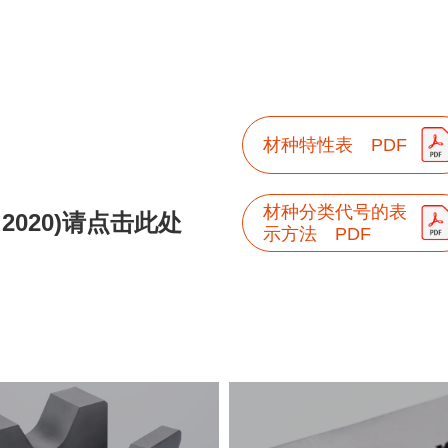
1000
1000
1000
1000
2.8
2.8
2.8
2.8
3.9
3.9
3.9
3.9
25
25
25
25
530
530
530
530
910
910
910
910
2.7
2.7
2.7
2.7
3.6
3.6
3.6
3.6
27
27
27
27
490
490
490
490
860
860
860
860
2.7
2.7
2.7
2.7
3.4
3.4
3.4
3.4
28
28
28
28
460
460
460
460
840
840
840
840
2.5
2.5
2.5
2.5
3.4
3.4
3.4
3.4
30
30
30
30
480
480
480
480
1350
1350
1350
1350
2.2
2.2
2.2
2.2
4.8
4.8
4.8
4.8
18
18
18
18
610
610
610
610
材种特性表 PDF
1110
1110
1110
1110
2.8
2.8
2.8
2.8
4.5
4.5
4.5
4.5
24
24
24
24
570
570
570
570
1040
1040
1040
1040
2.5
2.5
2.5
2.5
4.2
4.2
4.2
4.2
25
25
25
25
550
550
550
550
材种分类代号的表
:2020)请点击此处
910
910
910
910
2.4
2.4
2.4
2.4
3.8
3.8
3.8
3.8
28
28
28
28
500
500
500
500
示方法 PDF
810
810
810
810
2.4
2.4
2.4
2.4
3.4
3.4
3.4
3.4
32
32
32
32
450
450
450
450
770
770
770
770
2.2
2.2
2.2
2.2
3.2
3.2
3.2
3.2
35
35
35
35
410
410
410
410
1350
1350
1350
1350
2.4
2.4
2.4
2.4
4.8
4.8
4.8
4.8
18
18
18
18
610
610
610
610
1040
1040
1040
1040
2.5
2.5
2.5
2.5
4.2
4.2
4.2
4.2
25
25
25
25
550
550
550
550
910
910
910
910
2.4
2.4
2.4
2.4
3.8
3.8
3.8
3.8
28
28
28
28
500
500
500
500
810
810
810
810
2.3
2.3
2.3
2.3
3.4
3.4
3.4
3.4
32
32
32
32
450
450
450
450