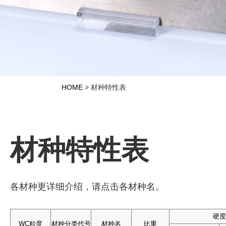
HOME
>
材种特性表
材种特性表
各材种更详细介绍，请点击各材种名。
硬度
硬度
硬度
硬度
WC粒度
WC粒度
WC粒度
WC粒度
材种分类
材种分类
材种分类
材种分类
代号
代号
代号
代号
材种名
材种名
材种名
材种名
比重
比重
比重
比重