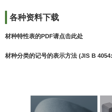
VU-60
VU-60
VU-60
VU-60
RV66
RV66
RV66
RV66
13.95
13.95
13.95
13.95
86.0
86.0
86.0
86.0
VU-70
VU-70
VU-70
VU-70
RV76
RV76
RV76
RV76
13.55
13.55
13.55
13.55
84.5
84.5
84.5
84.5
各种资料下载
VU-70
VU-70
VU-70
VU-70
RV86
RV86
RV86
RV86
13.25
13.25
13.25
13.25
83.5
83.5
83.5
83.5
VU-70
VU-70
VU-70
VU-70
RL89
RL89
RL89
RL89
13.50
13.50
13.50
13.50
83.0
83.0
83.0
83.0
VU-40
VU-40
VU-40
VU-40
RX71
RX71
RX71
RX71
14.85
14.85
14.85
14.85
90.0
90.0
90.0
90.0
材种特性表的PDF请点击此处
VU-50
VU-50
VU-50
VU-50
RX92
RX92
RX92
RX92
14.45
14.45
14.45
14.45
87.5
87.5
87.5
87.5
VU-60
VU-60
VU-60
VU-60
RX73
RX73
RX73
RX73
14.25
14.25
14.25
14.25
86.5
86.5
86.5
86.5
材种分类的记号的表示方法 (JIS B 4054
VU-70
VU-70
VU-70
VU-70
RX75
RX75
RX75
RX75
13.70
13.70
13.70
13.70
84.5
84.5
84.5
84.5
VU-70
VU-70
VU-70
VU-70
RX94
RX94
RX94
RX94
13.10
13.10
13.10
13.10
82.5
82.5
82.5
82.5
VU-80
VU-80
VU-80
VU-80
RX95
RX95
RX95
RX95
12.80
12.80
12.80
12.80
81.0
81.0
81.0
81.0
VU-40
VU-40
VU-40
VU-40
PRV6N
PRV6N
PRV6N
PRV6N
14.85
14.85
14.85
14.85
90.0
90.0
90.0
90.0
VU-60
VU-60
VU-60
VU-60
PRV12N
PRV12N
PRV12N
PRV12N
14.25
14.25
14.25
14.25
86.5
86.5
86.5
86.5
VU-70
VU-70
VU-70
VU-70
PRV18N
PRV18N
PRV18N
PRV18N
13.70
13.70
13.70
13.70
84.5
84.5
84.5
84.5
VU-70
VU-70
VU-70
VU-70
PRV24N
PRV24N
PRV24N
PRV24N
13.10
13.10
13.10
13.10
82.5
82.5
82.5
82.5