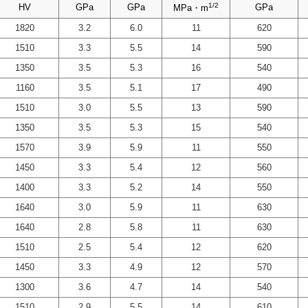
1/2
1/2
1/2
1/2
HV
HV
HV
HV
GPa
GPa
GPa
GPa
GPa
GPa
GPa
GPa
GPa
GPa
GPa
GPa
MPa・m
MPa・m
MPa・m
MPa・m
1820
1820
1820
1820
3.2
3.2
3.2
3.2
6.0
6.0
6.0
6.0
11
11
11
11
620
620
620
620
1510
1510
1510
1510
3.3
3.3
3.3
3.3
5.5
5.5
5.5
5.5
14
14
14
14
590
590
590
590
1350
1350
1350
1350
3.5
3.5
3.5
3.5
5.3
5.3
5.3
5.3
16
16
16
16
540
540
540
540
1160
1160
1160
1160
3.5
3.5
3.5
3.5
5.1
5.1
5.1
5.1
17
17
17
17
490
490
490
490
1510
1510
1510
1510
3.0
3.0
3.0
3.0
5.5
5.5
5.5
5.5
13
13
13
13
590
590
590
590
1350
1350
1350
1350
3.5
3.5
3.5
3.5
5.3
5.3
5.3
5.3
15
15
15
15
540
540
540
540
1570
1570
1570
1570
3.9
3.9
3.9
3.9
5.9
5.9
5.9
5.9
11
11
11
11
550
550
550
550
1450
1450
1450
1450
3.3
3.3
3.3
3.3
5.4
5.4
5.4
5.4
12
12
12
12
560
560
560
560
1400
1400
1400
1400
3.3
3.3
3.3
3.3
5.2
5.2
5.2
5.2
14
14
14
14
550
550
550
550
1640
1640
1640
1640
3.0
3.0
3.0
3.0
5.9
5.9
5.9
5.9
11
11
11
11
630
630
630
630
1640
1640
1640
1640
2.8
2.8
2.8
2.8
5.8
5.8
5.8
5.8
11
11
11
11
630
630
630
630
1510
1510
1510
1510
2.5
2.5
2.5
2.5
5.4
5.4
5.4
5.4
12
12
12
12
620
620
620
620
1450
1450
1450
1450
3.3
3.3
3.3
3.3
4.9
4.9
4.9
4.9
12
12
12
12
570
570
570
570
1300
1300
1300
1300
3.6
3.6
3.6
3.6
4.7
4.7
4.7
4.7
14
14
14
14
540
540
540
540
1510
1510
1510
1510
2.9
2.9
2.9
2.9
5.5
5.5
5.5
5.5
14
14
14
14
610
610
610
610