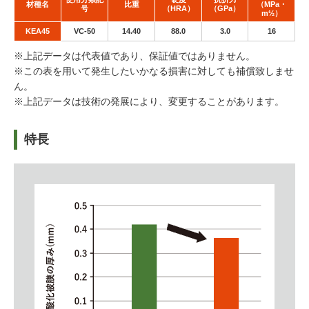
材種名
比重
（MPa・
号
（HRA）
（GPa）
m½）
KEA45
VC-50
14.40
88.0
3.0
16
※上記データは代表値であり、保証値ではありません。
※この表を用いて発生したいかなる損害に対しても補償致しませ
ん。
※上記データは技術の発展により、変更することがあります。
特長