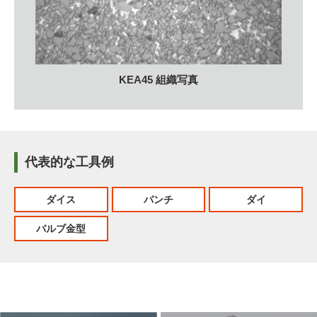
KEA45 組織写真
代表的な工具例
ダイス
パンチ
ダイ
バルブ金型