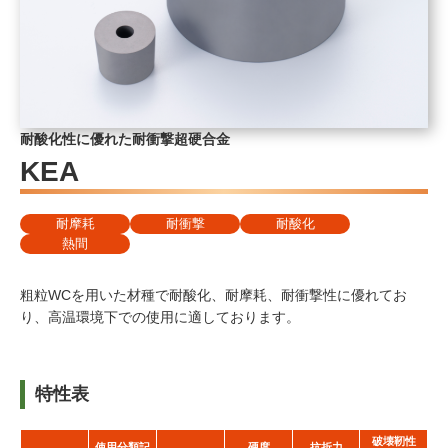
耐酸化性に優れた耐衝撃超硬合金
KEA
耐摩耗
耐衝撃
耐酸化
熱間
粗粒WCを用いた材種で耐酸化、耐摩耗、耐衝撃性に優れてお
り、高温環境下での使用に適しております。
特性表
破壊靭性
使用分類記
硬度
抗折力